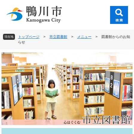
ペ
メ
ー
ニ
ジ
ュ
の
ー
先
を
頭
飛
トップページ
>
市立図書館
>
メニュー
>
図書館からのお知
現在地
で
ば
らせ
す
し
。
て
本
文
へ
本