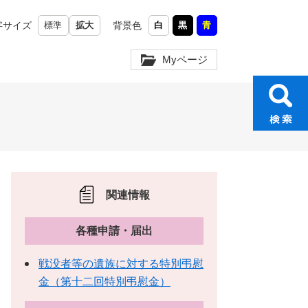
字サイズ
標準
拡大
背景色
白
黒
青
Myページ
関連情報
各種申請・届出
戦没者等の遺族に対する特別弔慰
金（第十二回特別弔慰金）