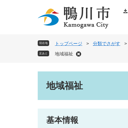
ペ
メ
ー
ニ
ジ
ュ
の
ー
先
を
頭
飛
トップページ
>
分類でさがす
>
現在地
で
ば
地域福祉
足あと
す
し
。
て
本
本
文
文
地域福祉
へ
基本情報