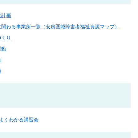
進計画
に関わる事業所一覧（安房圏域障害者福祉資源マップ）
づくり
運動
動
員
がよくわかる講習会