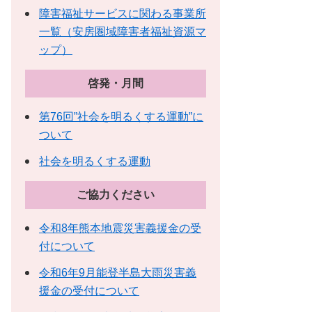
障害福祉サービスに関わる事業所
一覧（安房圏域障害者福祉資源マ
ップ）
啓発・月間
第76回”社会を明るくする運動”に
ついて
社会を明るくする運動
ご協力ください
令和8年熊本地震災害義援金の受
付について
令和6年9月能登半島大雨災害義
援金の受付について