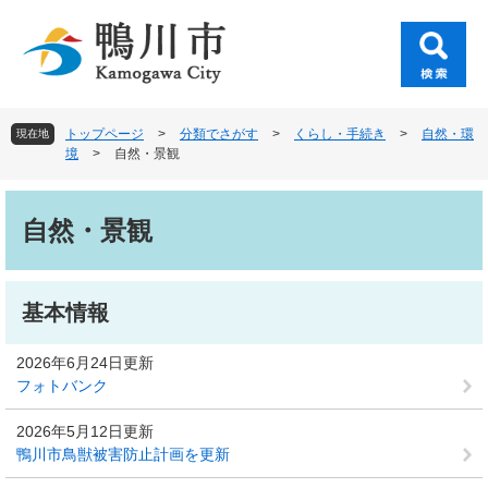
ペ
メ
ー
ニ
ジ
ュ
の
ー
先
を
頭
飛
トップページ
>
分類でさがす
>
くらし・手続き
>
自然・環
現在地
で
ば
境
>
自然・景観
す
し
。
て
本
本
文
自然・景観
文
へ
基本情報
2026年6月24日更新
フォトバンク
2026年5月12日更新
鴨川市鳥獣被害防止計画を更新