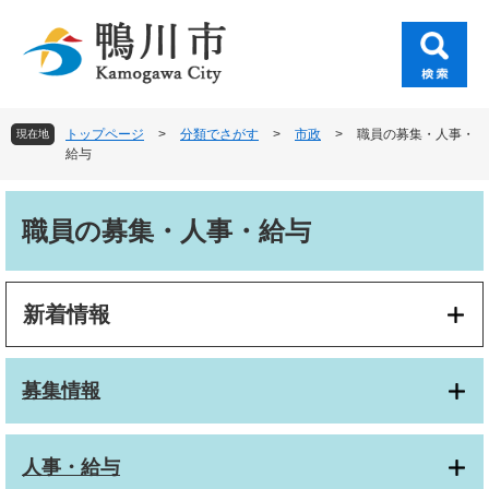
ペ
メ
ー
ニ
ジ
ュ
の
ー
先
を
頭
飛
トップページ
>
分類でさがす
>
市政
>
職員の募集・人事・
現在地
で
ば
給与
す
し
。
て
本
本
文
職員の募集・人事・給与
文
へ
新着情報
募集情報
人事・給与