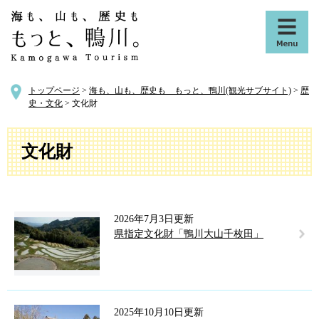
ペ
メ
ー
ニ
ジ
ュ
の
ー
先
を
頭
飛
トップページ
>
海も、山も、歴史も もっと、鴨川(観光サブサイト)
>
歴
で
ば
史・文化
>
文化財
す
し
。
て
本
本
文化財
文
文
へ
2026年7月3日更新
県指定文化財「鴨川大山千枚田」
2025年10月10日更新