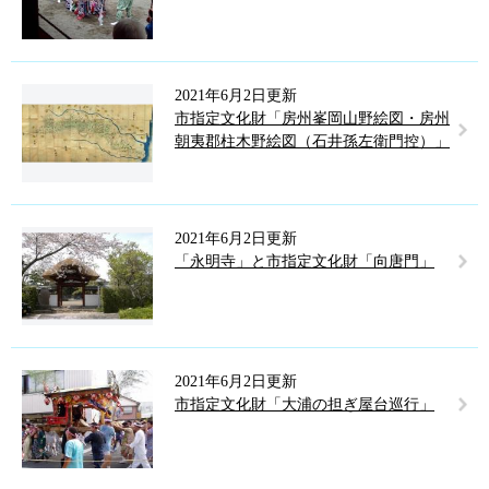
2021年6月2日更新
市指定文化財「房州峯岡山野絵図・房州
朝夷郡柱木野絵図（石井孫左衛門控）」
2021年6月2日更新
「永明寺」と市指定文化財「向唐門」
2021年6月2日更新
市指定文化財「大浦の担ぎ屋台巡行」