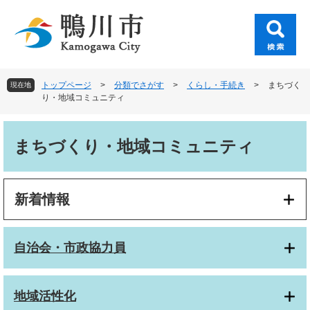
ペ
メ
ー
ニ
ジ
ュ
の
ー
先
を
頭
飛
トップページ
>
分類でさがす
>
くらし・手続き
>
まちづく
現在地
で
ば
り・地域コミュニティ
す
し
。
て
本
本
文
まちづくり・地域コミュニティ
文
へ
新着情報
自治会・市政協力員
地域活性化