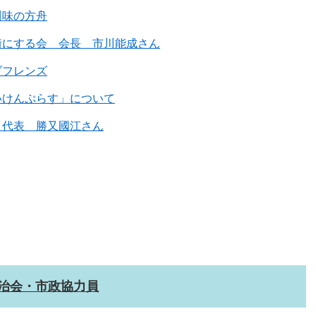
川味の方舟
街にする会 会長 市川能成さん
ブフレンズ
いけんぷらす」について
 代表 勝又國江さん
治会・市政協力員