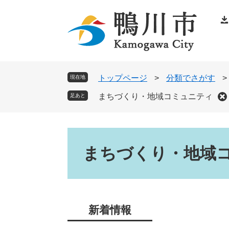
ペ
メ
ー
ニ
ジ
ュ
の
ー
先
を
頭
飛
トップページ
>
分類でさがす
>
現在地
で
ば
まちづくり・地域コミュニティ
足あと
す
し
。
て
本
本
文
文
まちづくり・地域
へ
新着情報