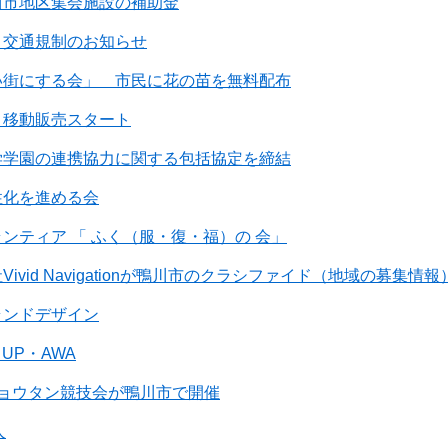
川市地区集会施設の補助金
う交通規制のお知らせ
い街にする会」 市民に花の苗を無料配布
」移動販売スタート
学学園の連携協力に関する包括協定を締結
性化を進める会
ンティア 「 ふく（服・復・福）の 会」
ivid Navigationが鴨川市のクラシファイド（地域の募
ランドデザイン
 UP・AWA
ヒョウタン競技会が鴨川市で開催
人