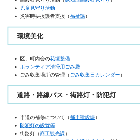
児童見守り活動
災害時要援護者支援（
福祉課
）
環境美化
区、町内会の
花壇整備
ボランティア清掃用ごみ袋
ごみ収集場所の管理（
ごみ収集日カレンダー
）
道路・路線バス・街路灯・防犯灯
市道の補修について（
都市建設課
）
防犯灯の設置等
街路灯（
商工観光課
）