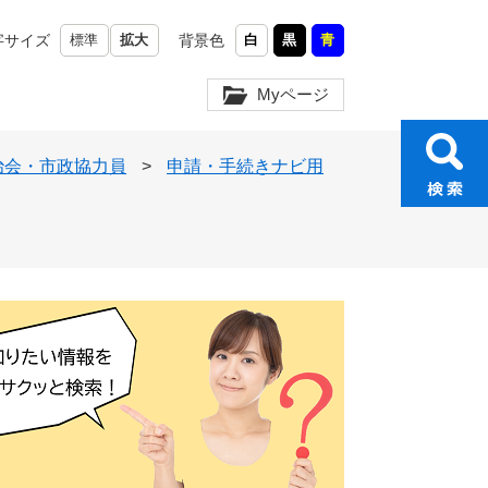
字サイズ
標準
拡大
背景色
白
黒
青
Myページ
治会・市政協力員
>
申請・手続きナビ用