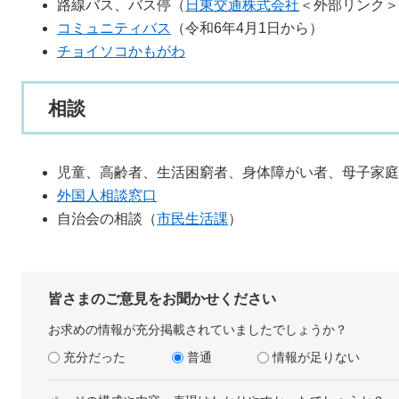
路線バス、バス停（
日東交通株式会社
＜外部リンク＞
コミュニティバス
（令和6年4月1日から）
チョイソコかもがわ
相談
児童、高齢者、生活困窮者、身体障がい者、母子家庭
外国人相談窓口
自治会の相談（
市民生活課
）
皆さまのご意見をお聞かせください
お求めの情報が充分掲載されていましたでしょうか？
充分だった
普通
情報が足りない