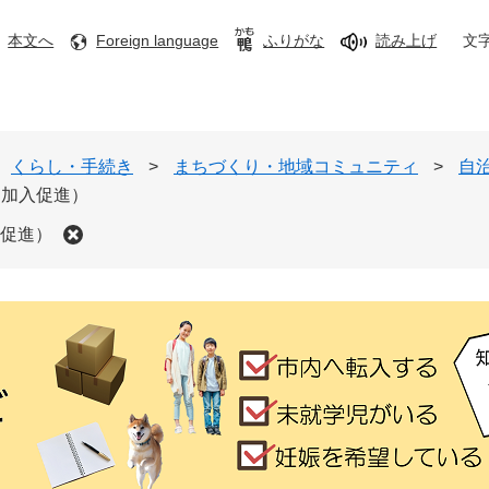
本文へ
Foreign language
ふりがな
読み上げ
文
くらし・手続き
>
まちづくり・地域コミュニティ
>
自
（加入促進）
促進）