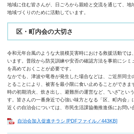
地域に住む皆さんが、日ごろから親睦と交流を通じて、地
地域づくりのために活動しています。
区・町内会の大切さ
令和元年台風のような大規模災害時における救援活動では
います。普段から防災訓練や安否の確認方法を事前にシミ
を高めておくことが必要です。
なかでも、津波や竜巻が発生した場合などは、ご近所同士
とることにより、被害を最小限に食い止めることができま
時の初期消火、炊き出し、避難所の運営など、“いざ”とい
す。皆さんの一番身近で心強い味方となる「区、町内会」
近くの自治会については、市民生活課協働推進係にお問い
自治会加入促進チラシ [PDFファイル／443KB]