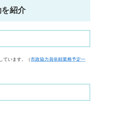
動を紹介
しています。（
市政協力員依頼業務予定一
）