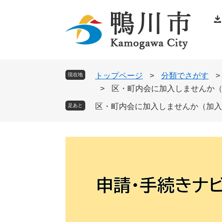
ペ
メ
ー
ニ
ジ
ュ
の
ー
先
を
頭
飛
トップページ
>
分類でさがす
>
現在地
で
ば
>
区・町内会に加入しませんか
す
し
区・町内会に加入しませんか（加入
足あと
。
て
本
文
へ