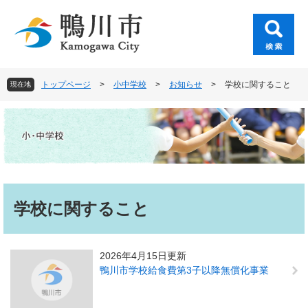
ペ
メ
ー
ニ
ジ
ュ
の
ー
先
を
頭
飛
トップページ
>
小中学校
>
お知らせ
>
学校に関すること
現在地
で
ば
す
し
。
て
本
文
へ
本
文
学校に関すること
2026年4月15日更新
鴨川市学校給食費第3子以降無償化事業