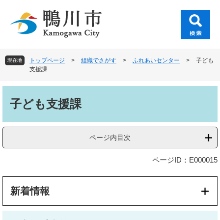
ペ
メ
ー
ニ
ジ
ュ
の
ー
先
を
頭
飛
トップページ
>
組織でさがす
>
ふれあいセンター
>
子ども
現在地
で
ば
支援課
す
し
。
て
本
本
文
子ども支援課
文
へ
ページ内目次
ページID：E000015
新着情報