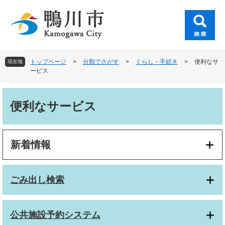
ペ
メ
ー
ニ
ジ
ュ
の
ー
先
を
頭
飛
トップページ
>
分類でさがす
>
くらし・手続き
>
便利なサ
現在地
で
ば
ービス
す
し
。
て
本
本
文
便利なサービス
文
へ
新着情報
ごみ出し検索
公共施設予約システム