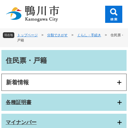
ペ
メ
ー
ニ
ジ
ュ
の
ー
先
を
頭
飛
トップページ
>
分類でさがす
>
くらし・手続き
>
住民票・
現在地
で
ば
戸籍
す
し
。
て
本
本
文
住民票・戸籍
文
へ
新着情報
各種証明書
マイナンバー