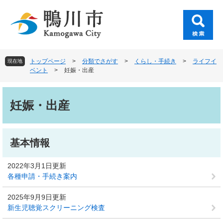
ペ
メ
ー
ニ
ジ
ュ
の
ー
先
を
頭
飛
トップページ
>
分類でさがす
>
くらし・手続き
>
ライフイ
現在地
で
ば
ベント
>
妊娠・出産
す
し
。
て
本
本
文
妊娠・出産
文
へ
基本情報
2022年3月1日更新
各種申請・手続き案内
2025年9月9日更新
新生児聴覚スクリーニング検査