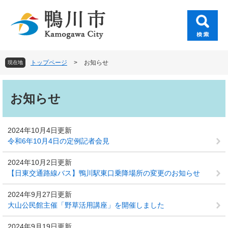
ペ
メ
ー
ニ
ジ
ュ
の
ー
先
を
頭
飛
トップページ
>
お知らせ
現在地
で
ば
す
し
本
。
て
文
お知らせ
本
文
へ
2024年10月4日更新
令和6年10月4日の定例記者会見
2024年10月2日更新
【日東交通路線バス】鴨川駅東口乗降場所の変更のお知らせ
2024年9月27日更新
大山公民館主催「野草活用講座」を開催しました
2024年9月19日更新