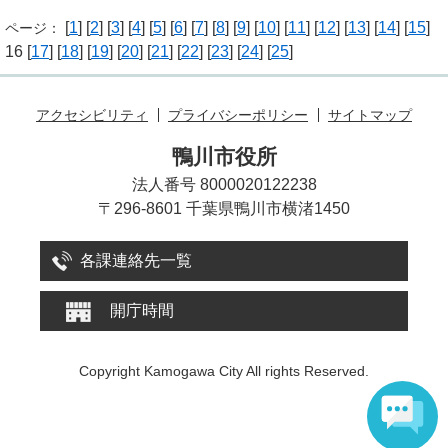
[
1
] [
2
] [
3
] [
4
] [
5
] [
6
] [
7
] [
8
] [
9
] [
10
] [
11
] [
12
] [
13
] [
14
] [
15
]
ページ：
16 [
17
] [
18
] [
19
] [
20
] [
21
] [
22
] [
23
] [
24
] [
25
]
アクセシビリティ
プライバシーポリシー
サイトマップ
鴨川市役所
法人番号 8000020122238
〒296-8601 千葉県鴨川市横渚1450
各課連絡先一覧
開庁時間
Copyright Kamogawa City All rights Reserved.