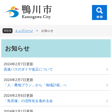
ペ
メ
ー
ニ
ジ
ュ
の
ー
先
を
頭
飛
トップページ
>
お知らせ
現在地
で
ば
す
し
本
。
て
文
お知らせ
本
文
へ
2024年2月7日更新
高速バスのダイヤ改正について
2024年2月7日更新
「人・農地プラン」から「地域計画」へ
2024年2月6日更新
「魚見塚」の活性化を進める会
2024年2月1日更新