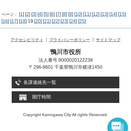
[
1
] [
2
] [
3
] [
4
] [
5
] [
6
] [
7
] [
8
] [
9
] [
10
] [
11
] [
12
] [
13
] [
14
] [
15
]
ページ：
[
16
] [
17
] [
18
] 19 [
20
] [
21
] [
22
] [
23
] [
24
] [
25
]
アクセシビリティ
プライバシーポリシー
サイトマップ
鴨川市役所
法人番号 8000020122238
〒296-8601 千葉県鴨川市横渚1450
各課連絡先一覧
開庁時間
Copyright Kamogawa City All rights Reserved.